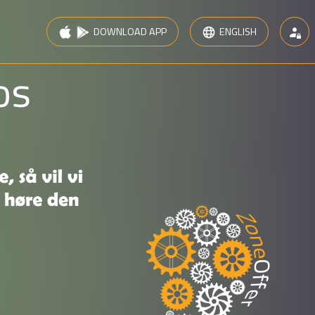
DOWNLOAD APP
ENGLISH
M
IOS
ANDROID
DANSK
os