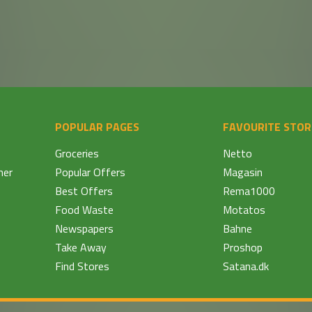
POPULAR PAGES
FAVOURITE STOR
Groceries
Netto
ner
Popular Offers
Magasin
Best Offers
Rema1000
Food Waste
Motatos
Newspapers
Bahne
Take Away
Proshop
Find Stores
Satana.dk