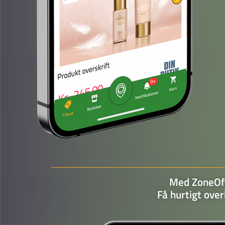
Med ZoneOff
Få hurtigt overb