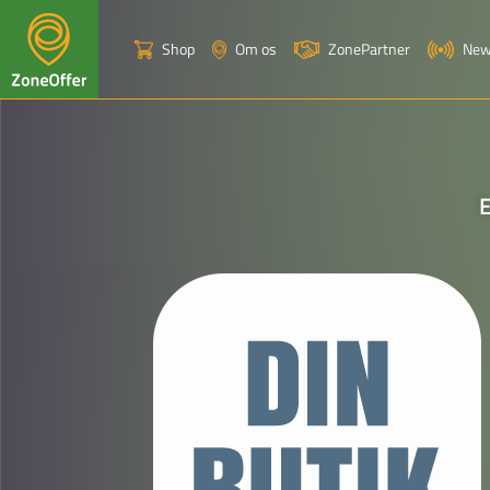
Shop
Om os
ZonePartner
Ne
E