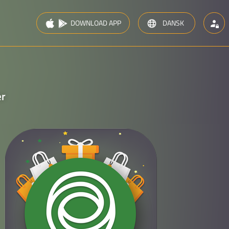
DOWNLOAD APP
DANSK
M
IOS
ANDROID
ENGLISH
er