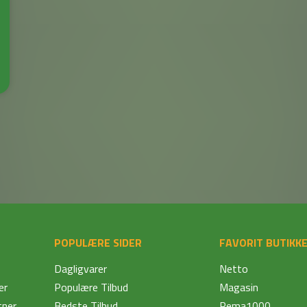
POPULÆRE SIDER
FAVORIT BUTIKK
Dagligvarer
Netto
er
Populære Tilbud
Magasin
tner
Bedste Tilbud
Rema1000