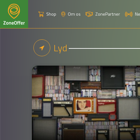
Shop
Om os
ZonePartner
N
Lyd