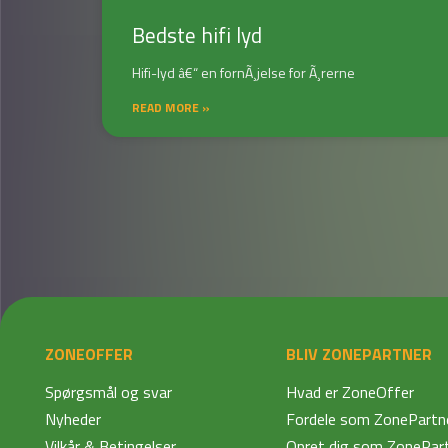
Bedste hifi lyd
Hifi-lyd â€“ en fornÃ¸jelse for Ã¸rerne
READ MORE »
ZONEOFFER
BLIV ZONEPARTNER
Spørgsmål og svar
Hvad er ZoneOffer
Nyheder
Fordele som ZonePartn
Vilkår & Betingelser
Opret dig som ZonePar