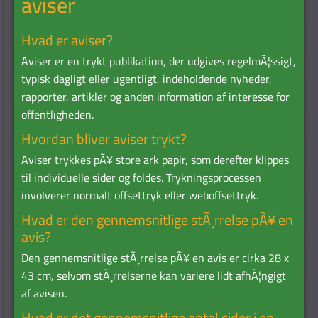
aviser
Hvad er aviser?
Aviser er en trykt publikation, der udgives regelmÃ¦ssigt,
typisk dagligt eller ugentligt, indeholdende nyheder,
rapporter, artikler og anden information af interesse for
offentligheden.
Hvordan bliver aviser trykt?
Aviser trykkes pÃ¥ store ark papir, som derefter klippes
til individuelle sider og foldes. Trykningsprocessen
involverer normalt offsettryk eller weboffsettryk.
Hvad er den gennemsnitlige stÃ¸rrelse pÃ¥ en
avis?
Den gennemsnitlige stÃ¸rrelse pÃ¥ en avis er cirka 28 x
43 cm, selvom stÃ¸rrelserne kan variere lidt afhÃ¦ngigt
af avisen.
Hvad er det gennemsnitlige antal sider i en