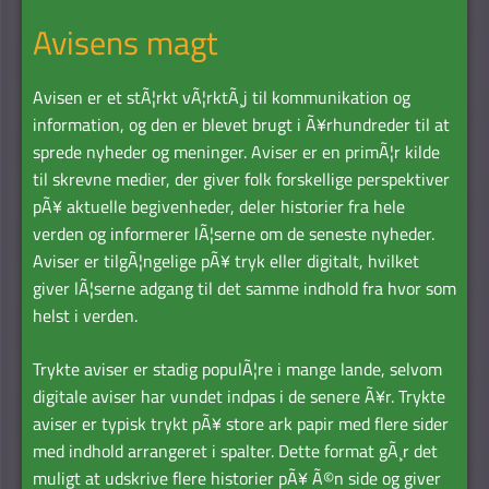
Avisens magt
Avisen er et stÃ¦rkt vÃ¦rktÃ¸j til kommunikation og
information, og den er blevet brugt i Ã¥rhundreder til at
sprede nyheder og meninger. Aviser er en primÃ¦r kilde
til skrevne medier, der giver folk forskellige perspektiver
pÃ¥ aktuelle begivenheder, deler historier fra hele
verden og informerer lÃ¦serne om de seneste nyheder.
Aviser er tilgÃ¦ngelige pÃ¥ tryk eller digitalt, hvilket
giver lÃ¦serne adgang til det samme indhold fra hvor som
helst i verden.
Trykte aviser er stadig populÃ¦re i mange lande, selvom
digitale aviser har vundet indpas i de senere Ã¥r. Trykte
aviser er typisk trykt pÃ¥ store ark papir med flere sider
med indhold arrangeret i spalter. Dette format gÃ¸r det
muligt at udskrive flere historier pÃ¥ Ã©n side og giver